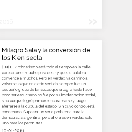
»
2016
Milagro Sala y la conversión de
los K en secta
(TN) El kirchnerismo está todo el tiempo en la calle,
parece tener mucho para decir y que su palabra
convence a muchos. Pero en verdad va camino a
volverse lo que en cierto sentido siempre fue, un
pequeño grupo de fanáticos que si logró hasta hace
poco ser escuchado no fue por su implantación social,
sino porque logró primero encaramarse y luego
aferrarse a la cúpula del estado. Sin cuyo control está
condenado. Supo ser un serio problema para la
democracia argentina, pero ahora es en verdad sólo
uno para los peronistas.
19-01-2016