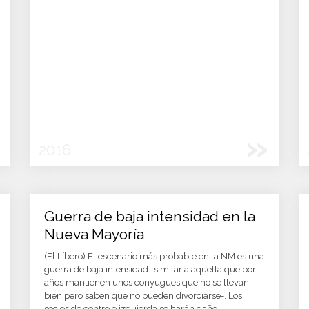
»
2016
Guerra de baja intensidad en la
Nueva Mayoría
(El Líbero) El escenario más probable en la NM es una
guerra de baja intensidad -similar a aquella que por
años mantienen unos conyugues que no se llevan
bien pero saben que no pueden divorciarse-. Los
socios de centro e izquierda se harán daño