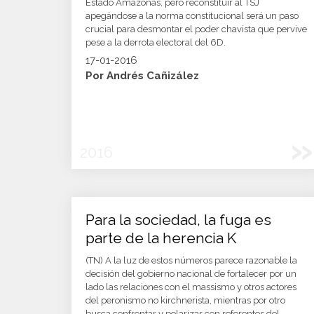
Estado Amazonas, pero reconstituir al TSJ
apegándose a la norma constitucional será un paso
crucial para desmontar el poder chavista que pervive
pese a la derrota electoral del 6D.
17-01-2016
Por Andrés Cañizález
»
2016
Para la sociedad, la fuga es
parte de la herencia K
(TN) A la luz de estos números parece razonable la
decisión del gobierno nacional de fortalecer por un
lado las relaciones con el massismo y otros actores
del peronismo no kirchnerista, mientras por otro
busca confrontar y polarizar con referentes del