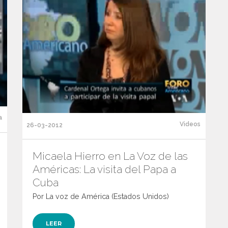
a
Videos
26-03-2012
Micaela Hierro en La Voz de las
Américas: La visita del Papa a
Cuba
Por La voz de América (Estados Unidos)
LEER