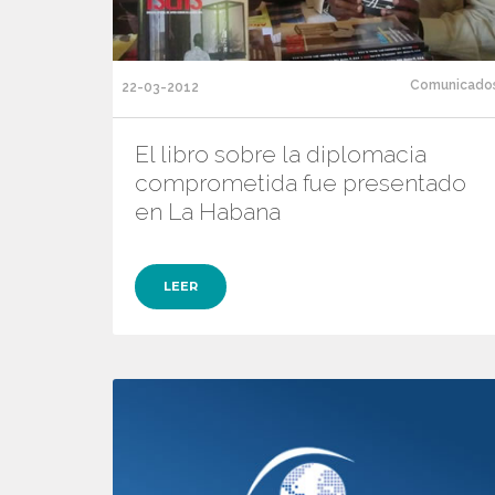
Comunicado
22-03-2012
El libro sobre la diplomacia
comprometida fue presentado
en La Habana
LEER