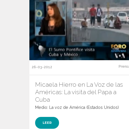
Prens
26-03-2012
Micaela Hierro en La Voz de las
Américas: La visita del Papa a
Cuba
Medio: La voz de América (Estados Unidos)
LEER