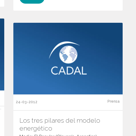
Prensa
24-03-2012
.
Los tres pilares del modelo
energético