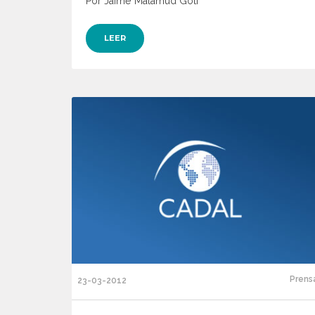
Por Jaime Malamud Goti
LEER
Prens
23-03-2012