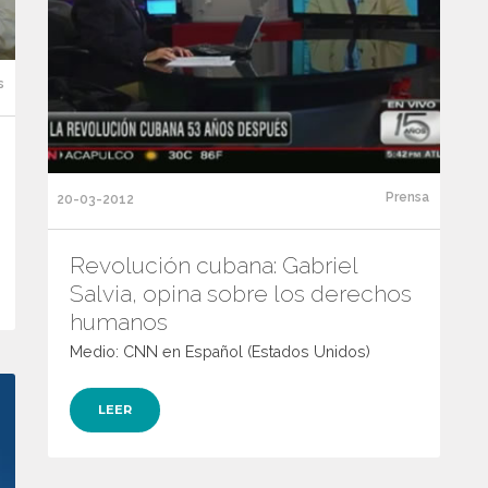
s
Prensa
20-03-2012
Revolución cubana: Gabriel
Salvia, opina sobre los derechos
humanos
Medio: CNN en Español (Estados Unidos)
LEER