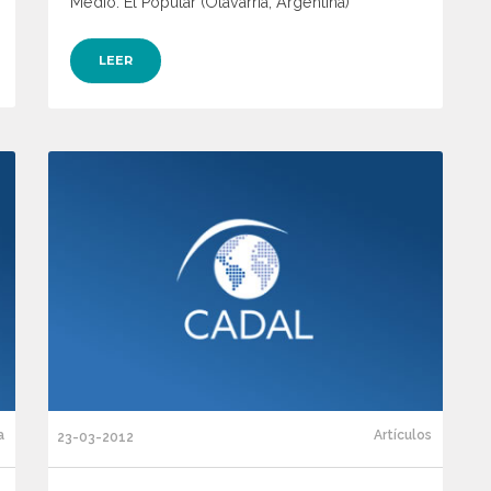
Medio: El Popular (Olavarría, Argentina)
LEER
a
Artículos
23-03-2012