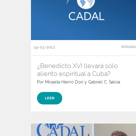
Artículo
19-03-2012
¿Benedicto XVI llevará sólo
aliento espiritual a Cuba?
Por Micaela Hierro Dori y Gabriel C. Salvia
LEER