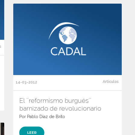
s
Artículos
14-03-2012
El ``reformismo burgués´´
barnizado de revolucionario
Por Pablo Díaz de Brito
LEER