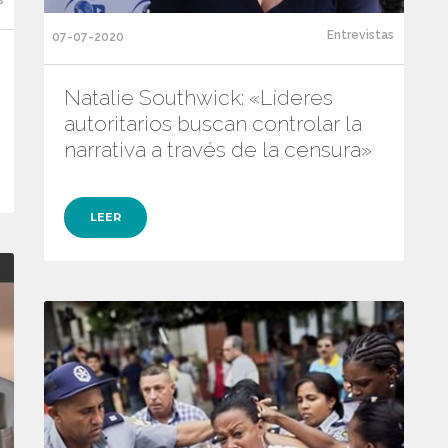
Entrevistas
07-07-2020
Natalie Southwick: «Líderes
autoritarios buscan controlar la
narrativa a través de la censura»
LEER