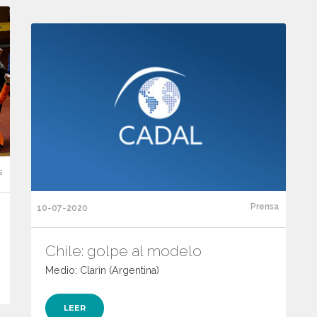
s
Prensa
10-07-2020
Chile: golpe al modelo
Medio: Clarín (Argentina)
LEER