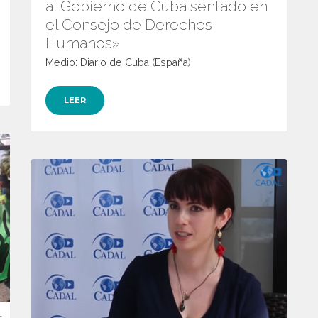
al Gobierno de Cuba sentado en
el Consejo de Derechos
Humanos»
Medio: Diario de Cuba (España)
LEER
s