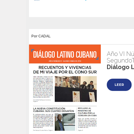
Por CADAL
Año VI Nú
SegundoT
Diálogo 
LEER