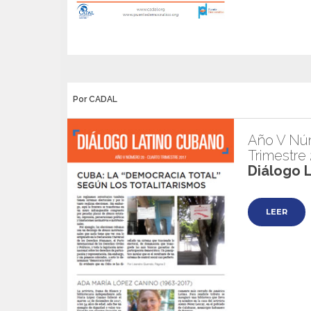
Por CADAL
Año V Núm
Trimestre
Diálogo 
LEER