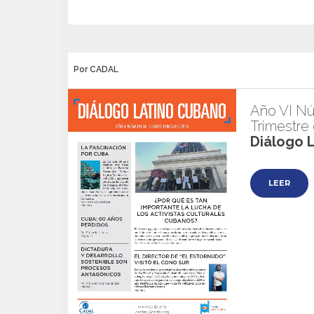
Por CADAL
Año VI Nú
Trimestre
Diálogo 
LEER