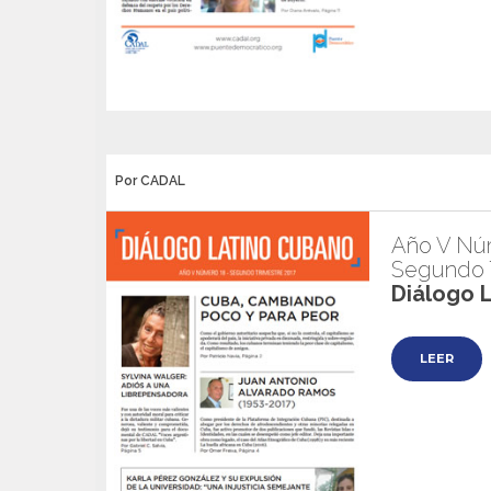
Por CADAL
Año V Nú
Segundo T
Diálogo 
LEER