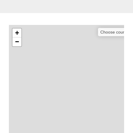
+
Choose country
−