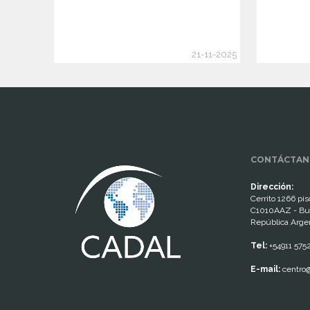
21-11-2025
www.cumcontrol.net
CONTÁCTAN
Dirección:
Cerrito 1266 piso
C1010AAZ - Bu
República Arge
Tel:
+54911 575
E-mail:
centro@