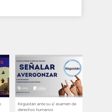
o
Kirguistán ante su 4° examen de
Guinea ante
derechos humanos
Consejo d