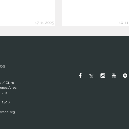
17-11-2025
10-11
OS
 7° Of. 31
enos Aires
ntina
2 2406
cadal.org