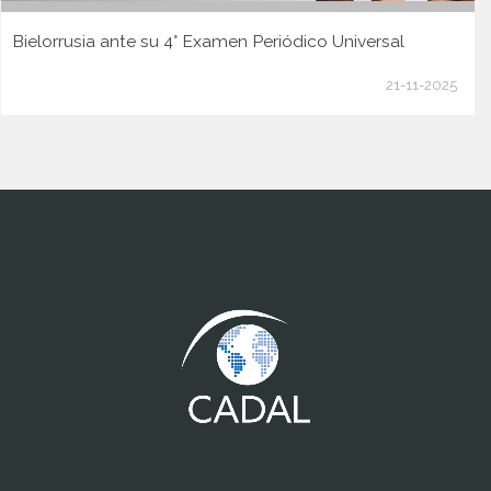
Bielorrusia ante su 4° Examen Periódico Universal
21-11-2025
www.cumcontrol.net