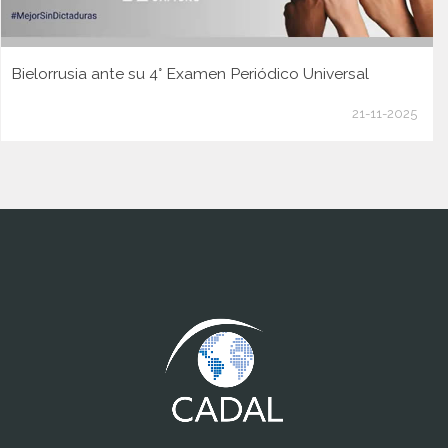
Bielorrusia ante su 4° Examen Periódico Universal
21-11-2025
www.cumcontrol.net