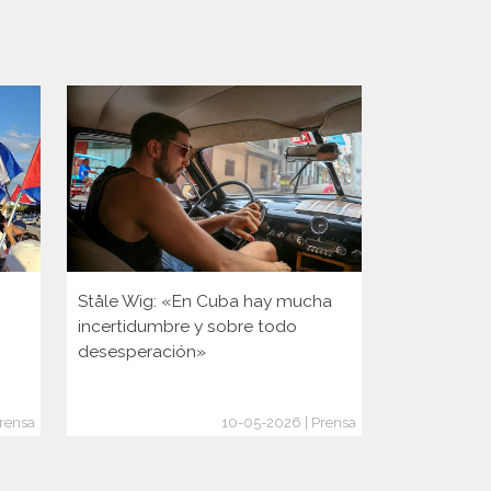
Ståle Wig: «En Cuba hay mucha
Es noruego,
incertidumbre y sobre todo
en Cuba y n
desesperación»
un pueblo 
crisis: «Sal
rensa
10-05-2026 | Prensa