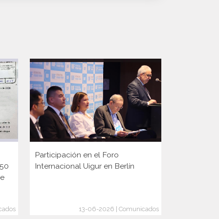
Participación en el Foro
Participaci
150
Internacional Uigur en Berlín
Diplomaci
ge
cados
13-06-2026 | Comunicados