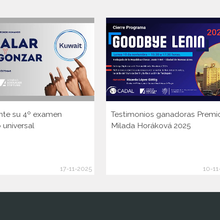
nte su 4º examen
Testimonios ganadoras Premi
 universal
Milada Horáková 2025
17-11-2025
10-11