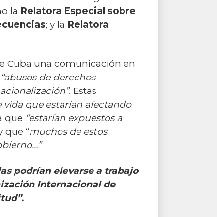
mo la
Relatora Especial sobre
secuencias
; y la
Relatora
 de Cuba una comunicación en
s
“abusos de derechos
acionalización”.
Estas
e vida que estarían afectando
a que
“estarían expuestos a
y que “
muchos de estos
obierno…”
as podrían elevarse a trabajo
nización Internacional de
tud”.