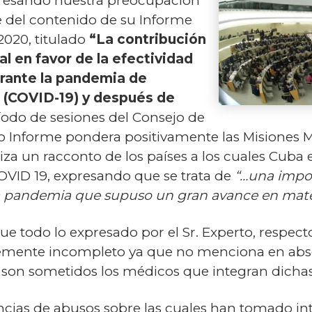
xpresando nuestra preocupación
e del contenido de su Informe
2020, titulado
“La contribución
al en favor de la efectividad
rante la pandemia de
 (COVID-19) y después de
íodo de sesiones del Consejo de
 Informe pondera positivamente las Misiones Mé
aliza un racconto de los países a los cuales Cub
COVID 19, expresando que se trata de
“…una impor
la pandemia que supuso un gran avance en ma
e todo lo expresado por el Sr. Experto, respect
emente incompleto ya que no menciona en abso
ue son sometidos los médicos que integran dicha
uncias de abusos sobre las cuales han tomado in