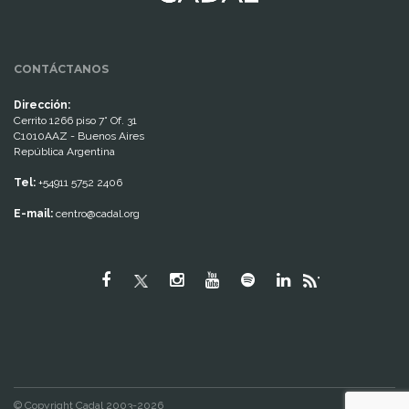
CONTÁCTANOS
Dirección:
Cerrito 1266 piso 7° Of. 31
C1010AAZ - Buenos Aires
República Argentina
Tel:
+54911 5752 2406
E-mail:
centro@cadal.org
"
© Copyright Cadal 2003-2026