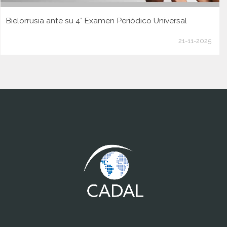
Bielorrusia ante su 4° Examen Periódico Universal
21-11-2025
www.cumcontrol.net