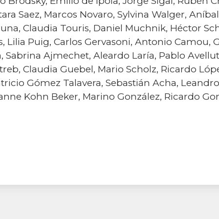
o Brodsky, Emilio de Ípola, Jorge Sigal, Rubén 
ra Saez, Marcos Novaro, Sylvina Walger, Aníbal
na, Claudia Touris, Daniel Muchnik, Héctor Sc
, Lilia Puig, Carlos Gervasoni, Antonio Camou, 
, Sabrina Ajmechet, Aleardo Laría, Pablo Avellu
treb, Claudia Guebel, Mario Scholz, Ricardo Lópe
atricio Gómez Talavera, Sebastián Acha, Leandro
rianne Kohn Beker, Marino González, Ricardo Go