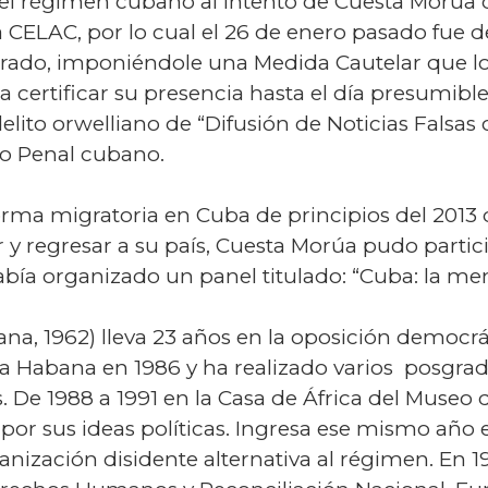
del régimen cubano al intento de Cuesta Morúa 
la CELAC, por lo cual el 26 de enero pasado fue 
erado, imponiéndole una Medida Cautelar que lo 
a certificar su presencia hasta el día presumible
lito orwelliano de “Difusión de Noticias Falsas c
go Penal cubano.
forma migratoria en Cuba de principios del 2013
lir y regresar a su país, Cuesta Morúa pudo part
bía organizado un panel titulado: “Cuba: la me
a, 1962) lleva 23 años en la oposición democr
La Habana en 1986 y ha realizado varios posgrado
es. De 1988 a 1991 en la Casa de África del Museo
por sus ideas políticas. Ingresa ese mismo año e
ización disidente alternativa al régimen. En 1