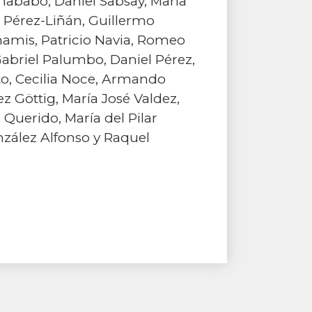
Chababo, Daniel Sabsay, María
 Pérez-Liñán, Guillermo
hamis, Patricio Navia, Romeo
Gabriel Palumbo, Daniel Pérez,
to, Cecilia Noce, Armando
z Göttig, María José Valdez,
 Querido, María del Pilar
nzález Alfonso y Raquel