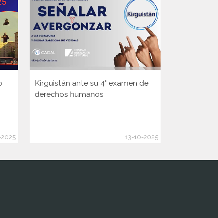
o
Kirguistán ante su 4° examen de
Guinea ante
derechos humanos
Consejo d
de la ONU
-2025
13-10-2025