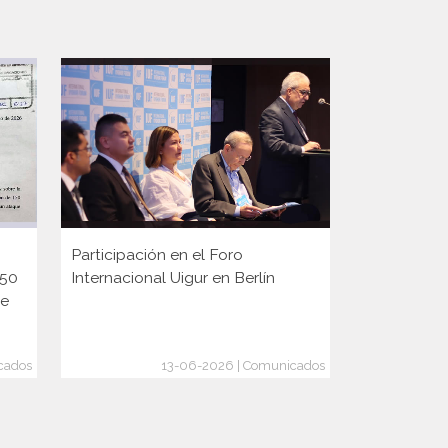
Participación en el Foro
Participaci
150
Internacional Uigur en Berlín
Diplomaci
ge
cados
13-06-2026 | Comunicados