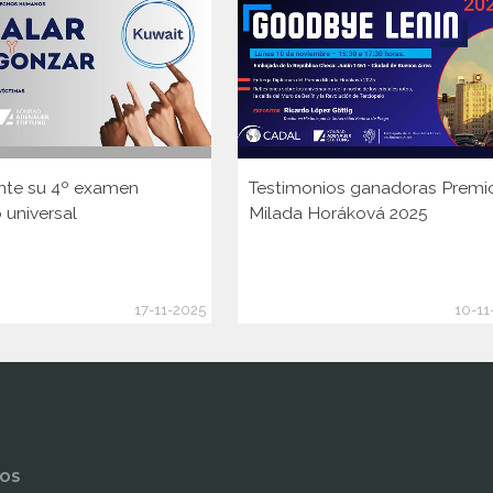
nte su 4º examen
Testimonios ganadoras Premi
 universal
Milada Horáková 2025
17-11-2025
10-11
OS