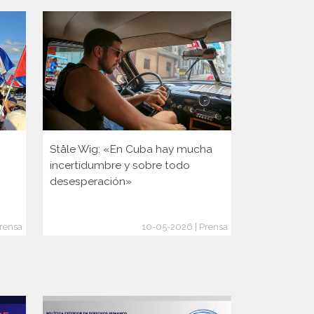
Ståle Wig: «En Cuba hay mucha
Es noruego,
incertidumbre y sobre todo
en Cuba y n
desesperación»
un pueblo 
crisis: «Sal
rensa
10-05-2026 | Prensa