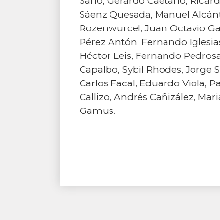
Sarlo, Gerardo Caetano, Ricard
Sáenz Quesada, Manuel Alcánta
Rozenwurcel, Juan Octavio Gau
Pérez Antón, Fernando Iglesias
Héctor Leis, Fernando Pedrosa
Capalbo, Sybil Rhodes, Jorge S
Carlos Facal, Eduardo Viola, P
Callizo, Andrés Cañizález, Ma
Gamus.