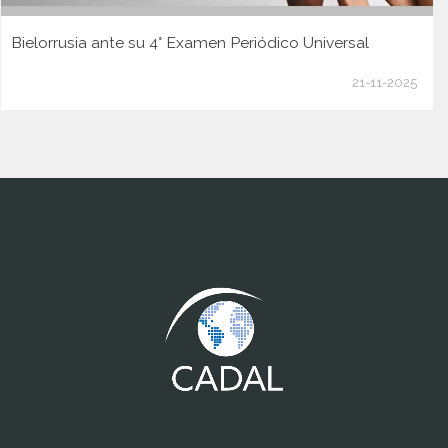
Bielorrusia ante su 4° Examen Periódico Universal
21-11-2025
www.cumcontrol.net