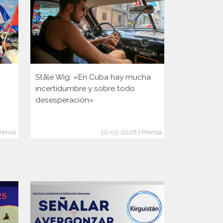
Ståle Wig: «En Cuba hay mucha
Es noruego,
incertidumbre y sobre todo
en Cuba y n
desesperación»
un pueblo 
crisis: «Sal
rensa
10-05-2026 | Prensa