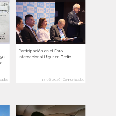
Participación en el Foro
Participaci
150
Internacional Uigur en Berlín
Diplomaci
ge
cados
13-06-2026 | Comunicados