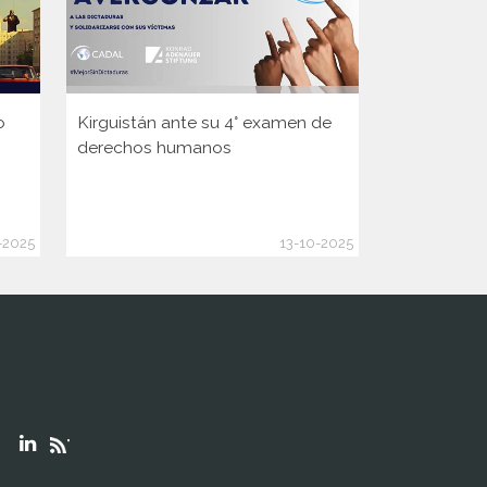
o
Kirguistán ante su 4° examen de
Guinea ante
derechos humanos
Consejo d
de la ONU
-2025
13-10-2025
"