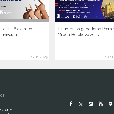
nte su 4º examen
Testimonios ganadoras Premi
 universal
Milada Horáková 2025
17-11-2025
10-11
OS
 7° Of. 31