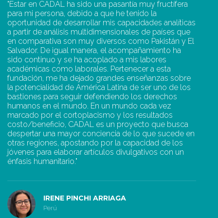
"Estar en CADAL ha sido una pasantía muy fructífera
"A
para mi persona, debido a que he tenido la
p
oportunidad de desarrollar mis capacidades analíticas
ge
a partir de análisis multidimensionales de países que
tu
en comparativa son muy diversos como Pakistán y El
di
Salvador. De igual manera, el acompañamiento ha
as
sido continuo y se ha acoplado a mis labores
Em
académicas como laborales. Pertenecer a esta
al
fundación, me ha dejado grandes enseñanzas sobre
e
la potencialidad de América Latina de ser uno de los
ni
bastiones para seguir defendiendo los derechos
humanos en el mundo. En un mundo cada vez
marcado por el cortoplacismo y los resultados
costo/beneficio, CADAL es un proyecto que busca
despertar una mayor conciencia de lo que sucede en
otras regiones, apostando por la capacidad de los
jóvenes para elaborar artículos divulgativos con un
énfasis humanitario."
IRENE PINCHI ARRIAGA
Perú