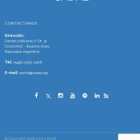
CONTÁCTANOS
Dirección:
Cerrito 1266 piso 7° Of. 31
C1010AAZ - Buenos Aires
República Argentina
Tel:
+54911 5752 2406
E-mail:
centro@cadal.org
"
© Copyright Cadal 2003-2026