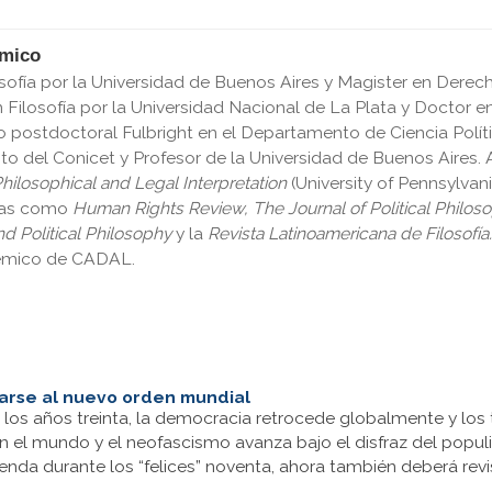
émico
sofía por la Universidad de Buenos Aires y Magister en Dere
Filosofía por la Universidad Nacional de La Plata y Doctor en 
 postdoctoral Fulbright en el Departamento de Ciencia Políti
to del Conicet y Profesor de la Universidad de Buenos Aires. A
hilosophical and Legal
Interpretation
(University of Pennsylvan
cas como
Human Rights Review, The Journal of Political Philos
nd Political Philosophy
y la
Revista Latinoamericana de Filosofía
émico de CADAL.
rse al nuevo orden mundial
los años treinta, la democracia retrocede globalmente y los 
n el mundo y el neofascismo avanza bajo el disfraz del popu
a durante los “felices” noventa, ahora también deberá revis