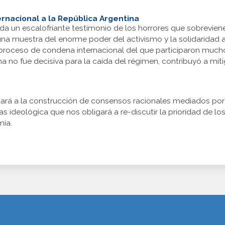
ternacional a la República Argentina
inda un escalofriante testimonio de los horrores que sobrevi
na muestra del enorme poder del activismo y la solidaridad a 
un proceso de condena internacional del que participaron muc
rna no fue decisiva para la caída del régimen, contribuyó a mit
ntará a la construcción de consensos racionales mediados po
 ideológica que nos obligará a re-discutir la prioridad de los
mía.