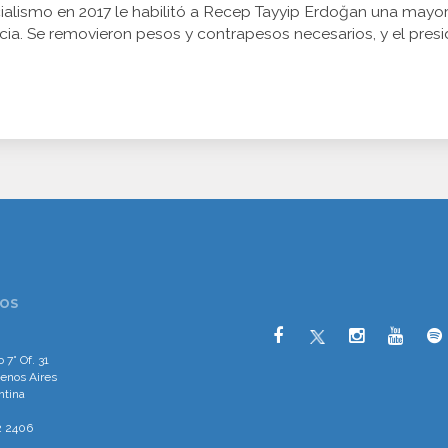
cialismo en 2017 le habilitó a Recep Tayyip Erdoğan una may
. Se removieron pesos y contrapesos necesarios, y el preside
OS
 7° Of. 31
enos Aires
ntina
2 2406