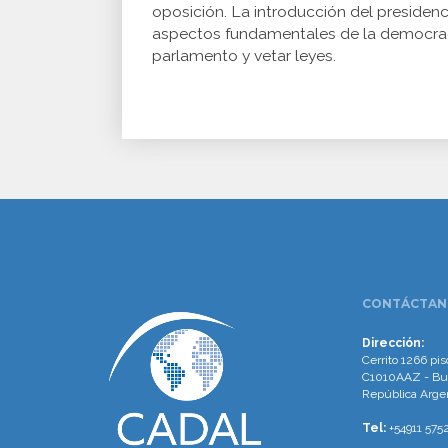
oposición. La introducción del presiden
aspectos fundamentales de la democracia
parlamento y vetar leyes.
www.cumcontrol.net
CONTÁCTAN
Dirección:
Cerrito 1266 piso
C1010AAZ - Bu
República Arge
Tel:
+54911 575