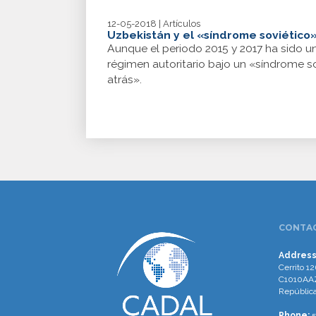
12-05-2018 | Artículos
Uzbekistán y el «síndrome soviético
Aunque el periodo 2015 y 2017 ha sido 
régimen autoritario bajo un «síndrome so
atrás».
CONTAC
Address
Cerrito 12
C1010AAZ
República
Phone:
5