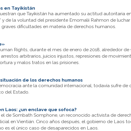
s en Tayikistán
estran que Tayikistán ha aumentado su actitud autoritaria en
s” y de la voluntad del presidente Emomalii Rahmon de luchar 
a graves dificultades en materia de derechos humanos.
e»
Human Rights, durante el mes de enero de 2018, alrededor de
restos arbitrarios, juicios injustos, represiones de movimient
rtura y malos tratos en las prisiones.
a situación de los derechos humanos
ocracia ante la comunidad internacional, todavía sufre de d
co del Estado.
n Laos: ¿un enclave que sofoca?
el de Sombath Somphone, un reconocido activista de derec
licial en Vientián. Cinco años después, el gobierno de Laos t
no es el único caso de desaparecidos en Laos.