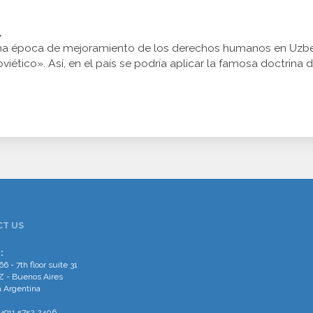
»
una época de mejoramiento de los derechos humanos en Uzbeki
viético». Así, en el país se podría aplicar la famosa doctrin
T US
:
66 - 7th floor suite 31
 - Buenos Aires
 Argentina
4911 5752 2406