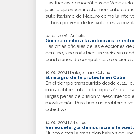
Las fuerzas democráticas de Venezuela 
país, o aprovechar este momento caótic
autoritarismo de Maduro como la interven
deberá provenir de los votantes venezol
02-02-2026 | Artículos
Guinea rumbo a la autocracia electo
Las cifras oficiales de las elecciones 
genuino, sino más bien un vacío: sin me
condiciones de competir, las eleccione
19-06-2024 | Diálogo Latino Cubano
El milagro de la protesta en Cuba
En el tiempo transcurrido desde el 11J, el
implacablemente toda expresión de dise
largas penas de prisión y reescribiendo 
movilización. Pero tiene un problema: v
colectivo.
14-06-2024 | Artículos
Venezuela: ¿la democracia a la vuelt
Nunca antes la transición había sido una