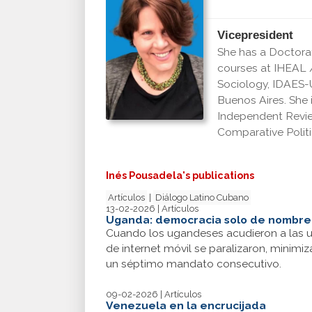
Vicepresident
She has a Doctorat
courses at IHEAL /
Sociology, IDAES-U
Buenos Aires. She i
Independent Revie
Comparative Politi
Inés Pousadela's publications
Artículos
|
Diálogo Latino Cubano
13-02-2026 | Artículos
Uganda: democracia solo de nombre
Cuando los ugandeses acudieron a las ur
de internet móvil se paralizaron, minim
un séptimo mandato consecutivo.
09-02-2026 | Artículos
Venezuela en la encrucijada