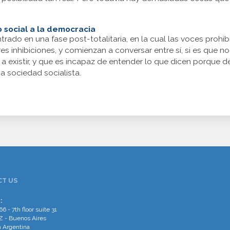
o social a la democracia
trado en una fase post-totalitaria, en la cual las voces pro
s inhibiciones, y comienzan a conversar entre sí, si es que 
a existir, y que es incapaz de entender lo que dicen porque 
a sociedad socialista.
T US
:
66 - 7th floor suite 31
 - Buenos Aires
 Argentina