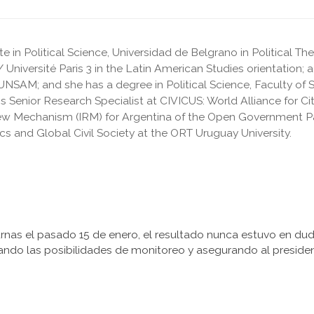
e in Political Science, Universidad de Belgrano in Political T
 Université Paris 3 in the Latin American Studies orientation;
NSAM; and she has a degree in Political Science, Faculty of So
s Senior Research Specialist at CIVICUS: World Alliance for Cit
w Mechanism (IRM) for Argentina of the Open Government Par
cs and Global Civil Society at the ORT Uruguay University.
nas el pasado 15 de enero, el resultado nunca estuvo en duda
izando las posibilidades de monitoreo y asegurando al presid