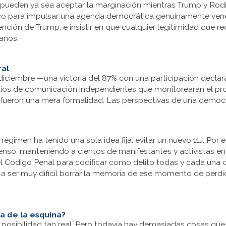
pueden ya sea aceptar la marginación mientras Trump y Rodrí
o para impulsar una agenda democrática genuinamente venezo
ción de Trump, e insistir en que cualquier legitimidad que r
anos.
ral
de diciembre —una victoria del 87% con una participación decl
dios de comunicación independientes que monitorearan el pro
s fueron una mera formalidad. Las perspectivas de una democ
 régimen ha tenido una sola idea fija: evitar un nuevo 11J. Por
nso, manteniendo a cientos de manifestantes y activistas en
el Código Penal para codificar como delito todas y cada una d
a a ser muy difícil borrar la memoria de ese momento de pérd
a de la esquina?
 posibilidad tan real. Pero todavía hay demasiadas cosas que 