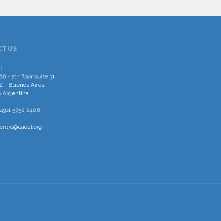
T US
:
66 - 7th floor suite 31
 - Buenos Aires
 Argentina
4911 5752 2406
entro@cadal.org