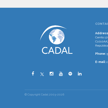
CONTAC
Address
Cerrito 12
C1010AAZ
República
Phone:
5
E-mail:
c
© Copyright Cadal 2003-2026