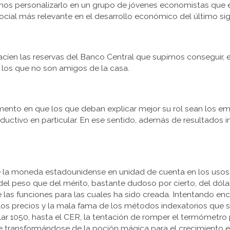
mos personalizarlo en un grupo de jóvenes economistas que
 social más relevante en el desarrollo económico del último si
vacíen las reservas del Banco Central que supimos conseguir, e
a los que no son amigos de la casa.
ento en que los que deban explicar mejor su rol sean los emp
oductivo en particular. En ese sentido, además de resultados i
de la moneda estadounidense en unidad de cuenta en los us
del peso que del mérito, bastante dudoso por cierto, del dól
las funciones para las cuales ha sido creada. Intentando enc
de los precios y la mala fama de los métodos indexatorios qu
ular 1050, hasta el CER, la tentación de romper el termómetro
 fue transformándose de la poción mágica para el crecimient