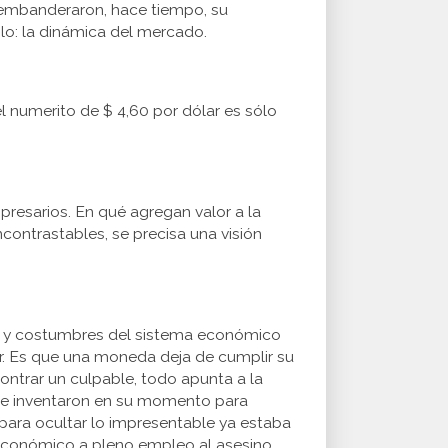
 embanderaron, hace tiempo, su
glo: la dinámica del mercado.
l numerito de $ 4,60 por dólar es sólo
resarios. En qué agregan valor a la
ncontrastables, se precisa una visión
os y costumbres del sistema económico
ar. Es que una moneda deja de cumplir su
ontrar un culpable, todo apunta a la
e se inventaron en su momento para
 para ocultar lo impresentable ya estaba
o económico a pleno empleo al asesino