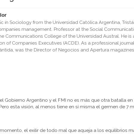
lor
in Sociology from the Universidad Católica Argentina, Tristá
panies management. Professor at the Social Communication’s
he Communications College of the Universidad Austral. He is a
ion of Companies Executives (ACDE). As a professional journal
Atlántida, was the Director of Negocios and Apertura magazines 
 el Gobierno Argentino y el FMI no es más que otra batalla en 
ero esta visión, al menos tiene en sí misma el germen de 7 
el momento, el exilir de todo mal que aqueja a los equilibrio