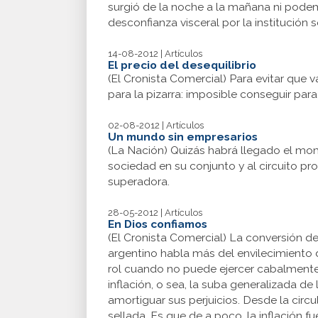
surgió de la noche a la mañana ni pode
desconfianza visceral por la institución
14-08-2012 | Artículos
El precio del desequilibrio
(El Cronista Comercial) Para evitar que 
para la pizarra: imposible conseguir par
02-08-2012 | Artículos
Un mundo sin empresarios
(La Nación) Quizás habrá llegado el mom
sociedad en su conjunto y al circuito pr
superadora.
28-05-2012 | Artículos
En Dios confiamos
(El Cronista Comercial) La conversión 
argentino habla más del envilecimiento 
rol cuando no puede ejercer cabalmente 
inflación, o sea, la suba generalizada 
amortiguar sus perjuicios. Desde la circ
sellada. Es que de a poco, la inflación