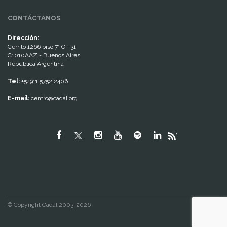
CONTÁCTANOS
Dirección:
Cerrito 1266 piso 7° Of. 31
C1010AAZ - Buenos Aires
República Argentina
Tel:
+54911 5752 2406
E-mail:
centro@cadal.org
"
© Copyright Cadal 2003-2026