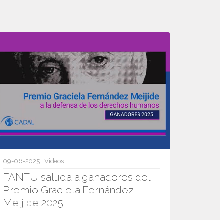
09-06-2025 | Videos
FANTU saluda a ganadores del
Premio Graciela Fernández
Meijide 2025