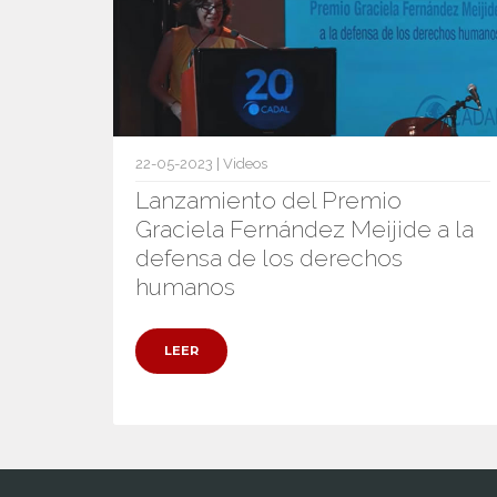
22-05-2023 | Videos
Lanzamiento del Premio
Graciela Fernández Meijide a la
defensa de los derechos
humanos
LEER