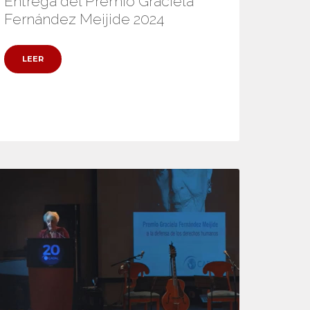
Entrega del Premio Graciela
Fernández Meijide 2024
LEER