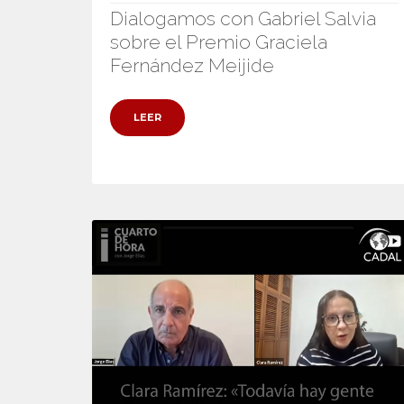
Dialogamos con Gabriel Salvia
sobre el Premio Graciela
Fernández Meijide
LEER