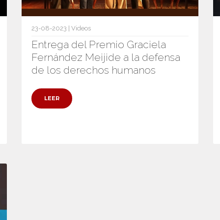
23-08-2023 | Videos
Entrega del Premio Graciela
Fernández Meijide a la defensa
de los derechos humanos
LEER