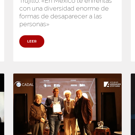
Trujillo: «En México te enfrentas
con una diversidad enorme de
formas de desaparecer a las
personas»
LEER