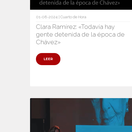
01-08-2024 | Cuarto de Hora
Clara Ramírez: «Todavía hay
gente detenida de la época de
Chávez»
LEER