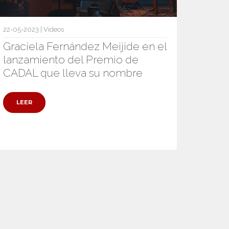
22-05-2023 | Videos
Graciela Fernández Meijide en el
lanzamiento del Premio de
CADAL que lleva su nombre
LEER