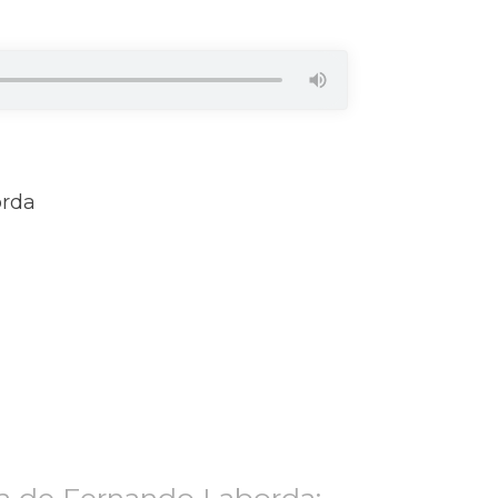
orda
a de Fernando Laborda: