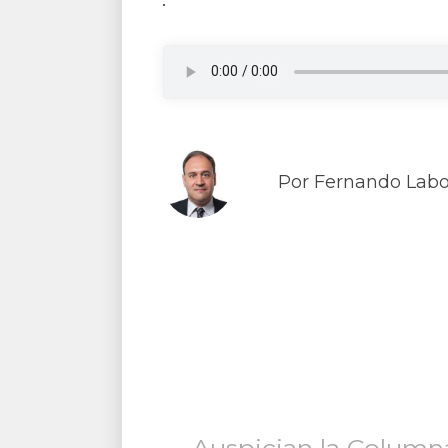
Por Fernando Lab
Auspician la Column