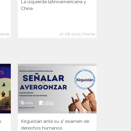
La izquierda latinoamericana y
El horror d
China
en el Tíbet
Prensa
27-08-2023 | Prensa
o
Kirguistán ante su 4° examen de
Guinea ante
derechos humanos
Consejo d