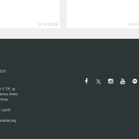
17-11-2025
10-11
OS
 7° Of. 31
enos Aires
ntina
2 2406
cadal.org