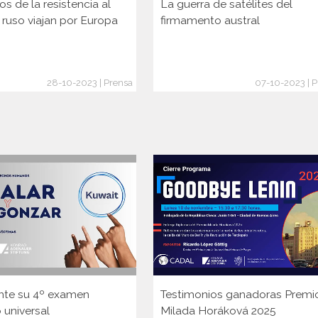
os de la resistencia al
La guerra de satélites del
 ruso viajan por Europa
firmamento austral
28-10-2023 | Prensa
07-10-2023 | 
nte su 4º examen
Testimonios ganadoras Premi
 universal
Milada Horáková 2025