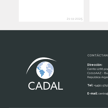
21-11-2025
www.cumcontrol.net
CONTÁCTAN
Dirección:
Cerrito 1266 piso
C1010AAZ - Bu
República Arge
Tel:
+54911 575
E-mail:
centro@