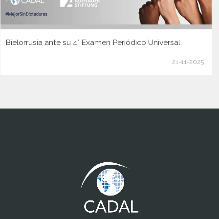
Bielorrusia ante su 4° Examen Periódico Universal
21-11-2025
www.cumcontrol.net