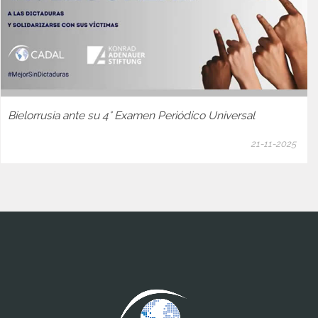
Bielorrusia ante su 4° Examen Periódico Universal
21-11-2025
www.cumcontrol.net