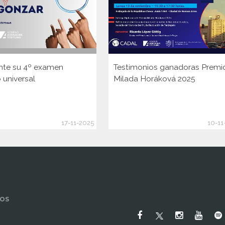
nte su 4º examen
Testimonios ganadoras Premi
 universal
Milada Horáková 2025
17-11-2025
10-11
OS