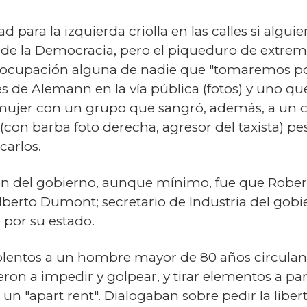
 para la izquierda criolla en las calles si algu
a de la Democracia, pero el piqueduro de extrem
reocupación alguna de nadie que "tomaremos por
s de Alemann en la vía pública (fotos) y uno qu
na mujer con un grupo que sangró, además, a un 
con barba foto derecha, agresor del taxista) pese
carlos.
n del gobierno, aunque mínimo, fue que Robert
 Alberto Dumont; secretario de Industria del go
 por su estado.
iolentos a un hombre mayor de 80 años circuland
eron a impedir y golpear, y tirar elementos a pa
un "apart rent". Dialogaban sobre pedir la libe