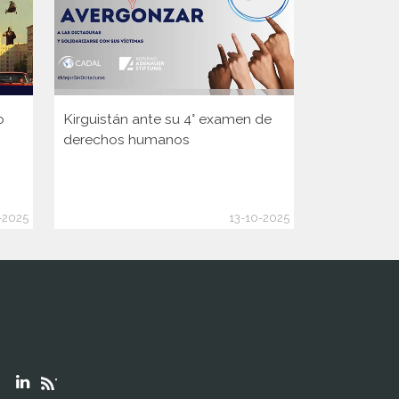
o
Kirguistán ante su 4° examen de
Guinea ante
derechos humanos
Consejo d
de la ONU
-2025
13-10-2025
"