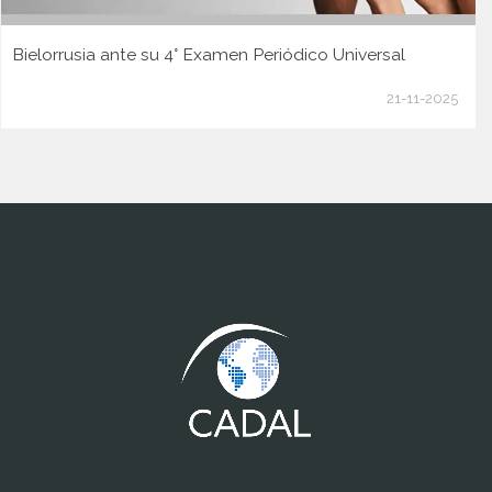
Bielorrusia ante su 4° Examen Periódico Universal
21-11-2025
www.cumcontrol.net