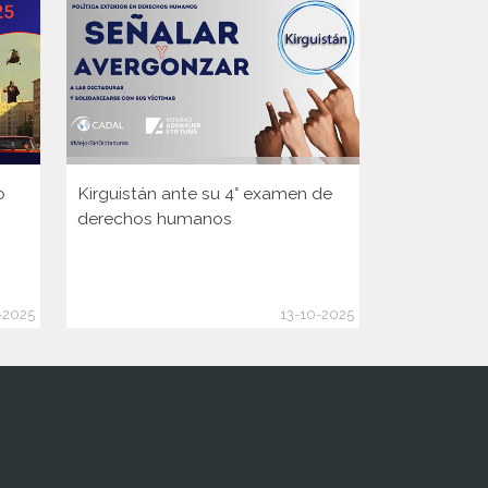
o
Kirguistán ante su 4° examen de
Guinea ante
derechos humanos
Consejo d
de la ONU
-2025
13-10-2025