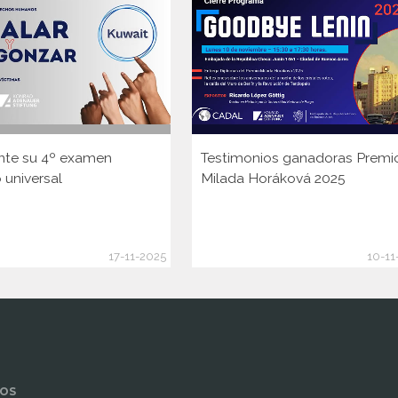
nte su 4º examen
Testimonios ganadoras Premi
 universal
Milada Horáková 2025
17-11-2025
10-11
OS