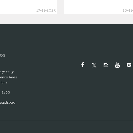
17-11-2025
10-11
OS
 7° Of. 31
enos Aires
ntina
2 2406
cadal.org