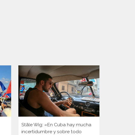
Ståle Wig: «En Cuba hay mucha
Es noruego,
incertidumbre y sobre todo
en Cuba y n