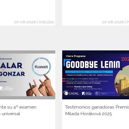
07-06-2026 | Artículos
07-06-2026 | P
nte su 4º examen
Testimonios ganadoras Premi
 universal
Milada Horáková 2025