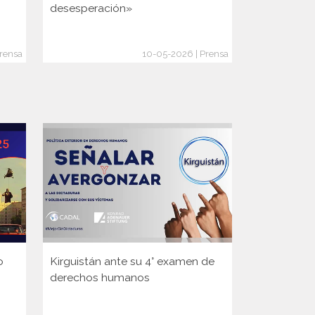
desesperación»
un pueblo 
crisis: «Sal
rensa
10-05-2026 | Prensa
o
Kirguistán ante su 4° examen de
Guinea ante
derechos humanos
Consejo d
de la ONU