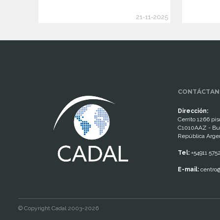
21-11-2025
www.cumcontrol.net
CONTÁCTAN
Dirección:
Cerrito 1266 piso
C1010AAZ - Bu
República Arge
Tel:
+54911 575
E-mail:
centro@
© Copyright Cadal 2003-2026