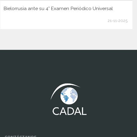
Bielorrusia ante su 4° Examen Periódico Universal
21-11-2025
www.cumcontrol.net