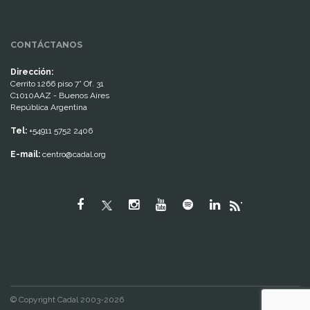
CONTÁCTANOS
Dirección:
Cerrito 1266 piso 7° Of. 31
C1010AAZ - Buenos Aires
República Argentina
Tel:
+54911 5752 2406
E-mail:
centro@cadal.org
"
© Copyright Cadal 2003-2026