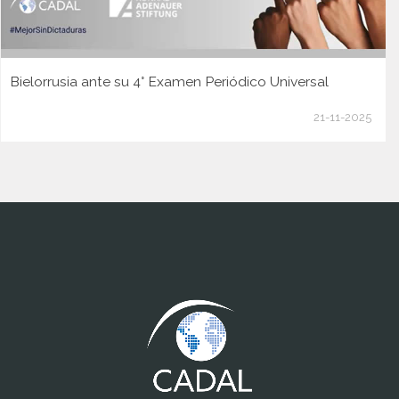
Bielorrusia ante su 4° Examen Periódico Universal
21-11-2025
www.cumcontrol.net