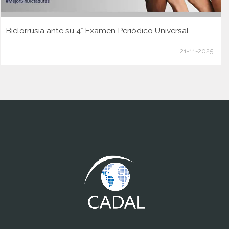
Bielorrusia ante su 4° Examen Periódico Universal
21-11-2025
www.cumcontrol.net