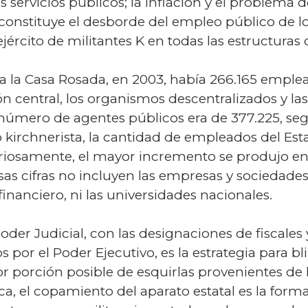
 servicios públicos; la inflación y el problema 
 constituye el desborde del empleo público de l
ército de militantes K en todas las estructuras 
 a la Casa Rosada, en 2003, había 266.165 empl
ión central, los organismos descentralizados y la
 número de agentes públicos era de 377.225, segú
kirchnerista, la cantidad de empleados del Es
uriosamente, el mayor incremento se produjo en 
sas cifras no incluyen las empresas y sociedades
 financiero, ni las universidades nacionales.
oder Judicial, con las designaciones de fiscales
or el Poder Ejecutivo, es la estrategia para bli
r porción posible de esquirlas provenientes de l
ca, el copamiento del aparato estatal es la for