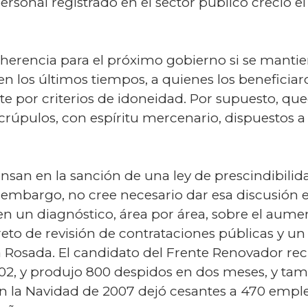
 personal registrado en el sector público creció 
erencia para el próximo gobierno si se mantiene
n los últimos tiempos, a quienes los beneficiar
por criterios de idoneidad. Por supuesto, qued
crúpulos, con espíritu mercenario, dispuestos a
ensan en la sanción de una ley de prescindibilid
in embargo, no cree necesario dar esa discusión 
n un diagnóstico, área por área, sobre el aumen
eto de revisión de contrataciones públicas y u
asa Rosada. El candidato del Frente Renovador re
02, y produjo 800 despidos en dos meses, y tambi
en la Navidad de 2007 dejó cesantes a 470 empl