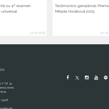
nte su 4º examen
Testimonios ganadoras Premi
 universal
Milada Horáková 2025
17-11-2025
10-11
OS
 7° Of. 31
enos Aires
ntina
2 2406
cadal.org