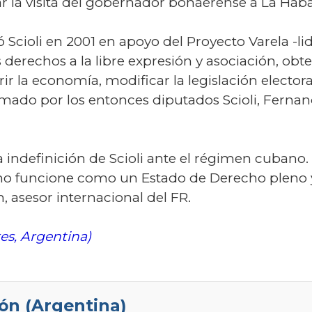
r la visita del gobernador bonaerense a La Hab
ó Scioli en 2001 en apoyo del Proyecto Varela -l
s derechos a la libre expresión y asociación, obt
rir la economía, modificar la legislación elector
irmado por los entonces diputados Scioli, Fernand
 indefinición de Scioli ante el régimen cubano.
o funcione como un Estado de Derecho pleno y S
, asesor internacional del FR.
es, Argentina)
ón (Argentina)