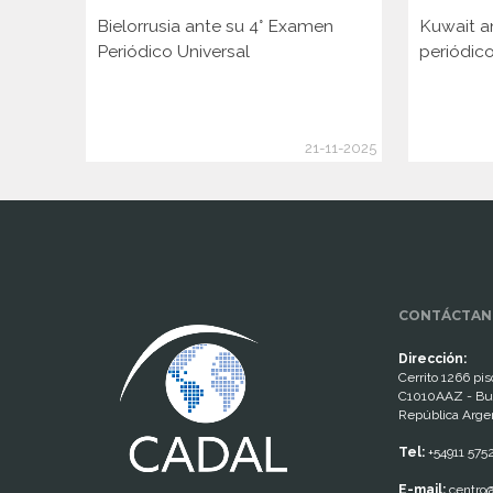
Bielorrusia ante su 4° Examen
Kuwait a
Periódico Universal
periódico
21-11-2025
www.cumcontrol.net
CONTÁCTAN
Dirección:
Cerrito 1266 piso
C1010AAZ - Bu
República Arge
Tel:
+54911 575
E-mail:
centro@