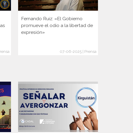
Fernando Ruiz: «El Gobierno
Hay una cas
ias
promueve el odio a la libertad de
Congreso
expresión»
Prensa
07-06-2025 | Prensa