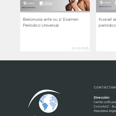
Bielorrusia ante su 4° Examen
Kuwait a
Periódico Universal
periódico
21-11-2025
www.cumcontrol.net
CONTÁCTAN
Dirección:
Cerrito 1266 piso
C1010AAZ - Bu
República Arge