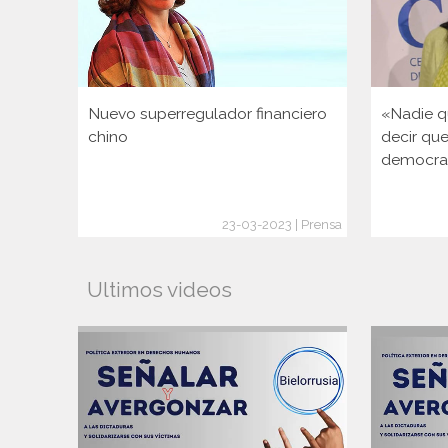
Nuevo superregulador financiero
«Nadie q
chino
decir qu
democra
23-03-2023 | Prensa
Ultimos videos