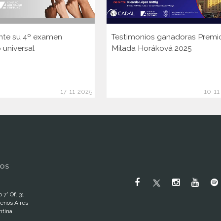
nte su 4º examen
Testimonios ganadoras Premi
 universal
Milada Horáková 2025
17-11-2025
10-11
OS
 7° Of. 31
enos Aires
ntina