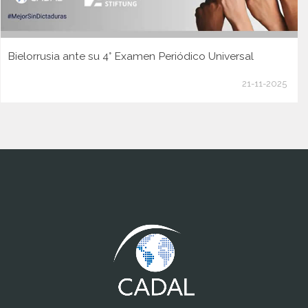
Bielorrusia ante su 4° Examen Periódico Universal
21-11-2025
www.cumcontrol.net