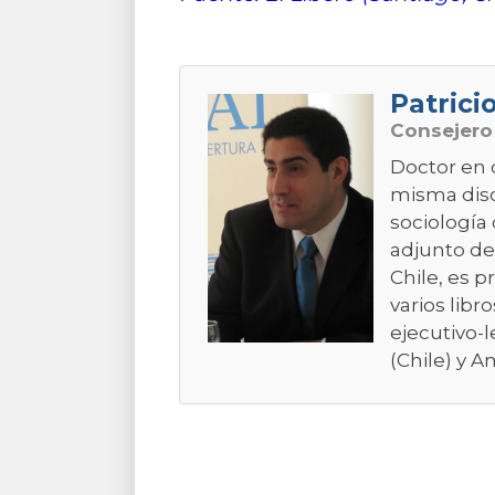
Patrici
Consejer
Doctor en 
misma disci
sociología 
adjunto de
Chile, es p
varios libr
ejecutivo-l
(Chile) y A