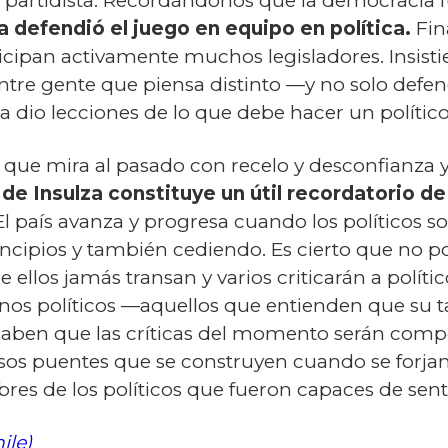
a partidista. Recordándonos que la democracia
a defendió el juego en equipo en política.
Fina
ticipan activamente muchos legisladores. Insist
ntre gente que piensa distinto —y no solo defend
 dio lecciones de lo que debe hacer un político
que mira al pasado con recelo y desconfianza y
 de Insulza constituye un útil recordatorio de 
l país avanza y progresa cuando los políticos s
ncipios y también cediendo. Es cierto que no 
ue ellos jamás transan y varios criticarán a polít
uenos políticos —aquellos que entienden que su t
 saben que las críticas del momento serán co
 esos puentes que se construyen cuando se for
res de los políticos que fueron capaces de sent
ile)