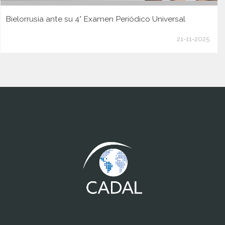
Bielorrusia ante su 4° Examen Periódico Universal
21-11-2025
www.cumcontrol.net