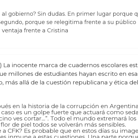
e al gobierno? Sin dudas. En primer lugar porque q
gundo, porque se relegitima frente a su público m
ventaja frente a Cristina
s) La inocente marca de cuadernos escolares es
que millones de estudiantes hayan escrito en es
, más allá de la cuestión republicana y ética del
ués en la historia de la corrupción en Argentina?
 caso es un golpe fuerte que actuará como seda
vecino ves cortar…”. Todo el mundo extremará los
flor de piel todos se volverán más sensibles.
e a CFK? Es probable que en estos días su image
 es inmune a estas cuestiones. Una parte porque