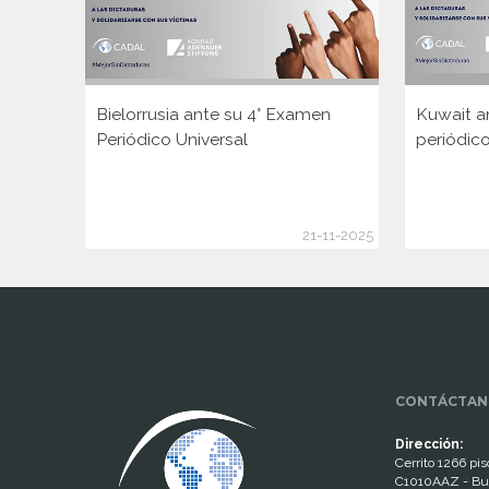
Bielorrusia ante su 4° Examen
Kuwait a
Periódico Universal
periódico
21-11-2025
www.cumcontrol.net
CONTÁCTAN
Dirección:
Cerrito 1266 piso
C1010AAZ - Bu