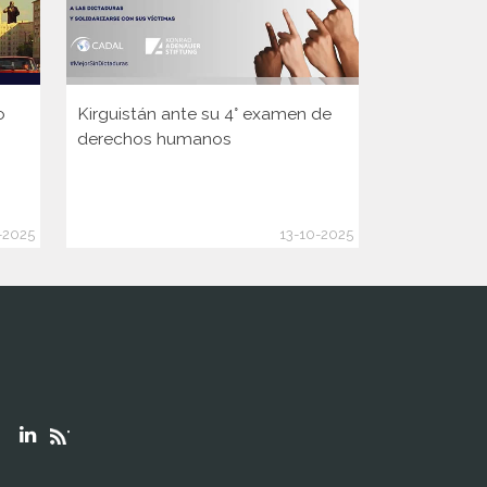
o
Kirguistán ante su 4° examen de
Guinea ante
derechos humanos
Consejo d
de la ONU
-2025
13-10-2025
"