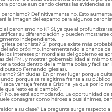
 otra porque aun dando ciertas las evidencias s
l peronismo? Definitivamente no. Esto aumenta l
erá la imagen del espanto para algunos peronis
.
 al peronismo no K? Sí, ya que al profundizarse l
stificar su diferenciación, y pueden mostrars
segmento independiente.
a grieta peronista? Sí, porque existe más proba
ión del año próximo, incrementando la chance 
 los intereses primordiales del gobierno es ap
as del FMI, y mostrar gobernabilidad al mismo 
r a todos dentro de la misma bolsa y facilitar 
 diputado Fernando Iglesias).
gobierno? Sin dudas. En primer lugar porque quit
undo, porque se relegitima frente a su público m
saca ventaja frente a Cristina, ya que por lo m
de que “esto es el cambio”.
o? No, se está acomodando. La oportunidad de to
a suele consagrar como héroes a pusilánimes, ba
raidor a su clase? La pregunta surge respecto a