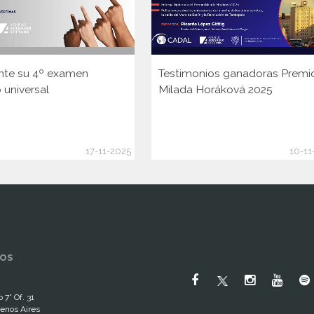
nte su 4º examen
Testimonios ganadoras Premi
 universal
Milada Horáková 2025
17-11-2025
10-11
OS
 7° Of. 31
enos Aires