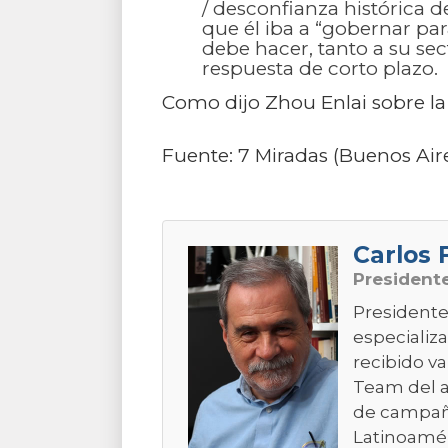
/ desconfianza histórica d
que él iba a “gobernar para
debe hacer, tanto a su se
respuesta de corto plazo.
Como dijo Zhou Enlai sobre la
Fuente: 7 Miradas (Buenos Air
Carlos 
President
Presidente 
especializ
recibido va
Team del a
de campaña
Latinoamér