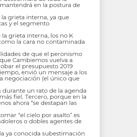
e mantendrá en la postura de
a grieta interna, ya que
tas y el segmento
a grieta interna, los no K
e como la cara no contaminada
bilidades de que el peronismo
de que Cambiemos vuelva a
robar el presupuesto 2019
tiempo, envió un mensaje a los
la negociación (el único que
a durante un rato de la agenda
ás fiel. Tercero, porque en la
enos ahora “se destapan las
mar “el cielo por asalto” es
ndoleros o dobles agentes de
 la ya conocida subestimación