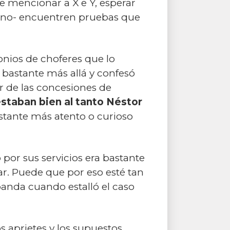
ue mencionar a X e Y, esperar
n o no- encuentren pruebas que
onios de choferes que lo
e bastante más allá y confesó
 de las concesiones de
estaban bien al tanto Néstor
stante más atento o curioso
 por sus servicios era bastante
ar. Puede que por eso esté tan
banda cuando estalló el caso
s aprietes y los supuestos