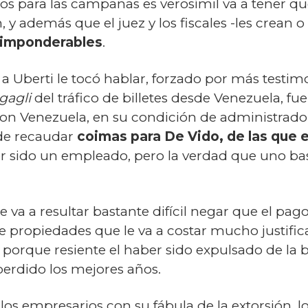
ios para las campañas es verosímil va a tener q
, y además que el juez y los fiscales -les crea
imponderables
.
a Uberti le tocó hablar, forzado por más testim
gagli
del tráfico de billetes desde Venezuela, fu
on Venezuela, en su condición de administrador
 de recaudar
coimas para De Vido, de las que 
r sido un empleado, pero la verdad que uno ba
 va a resultar bastante difícil negar que el pago
ne propiedades que le va a costar mucho justific
 porque resiente el haber sido expulsado de la 
perdido los mejores años.
los empresarios con su fábula de la extorsión, lo