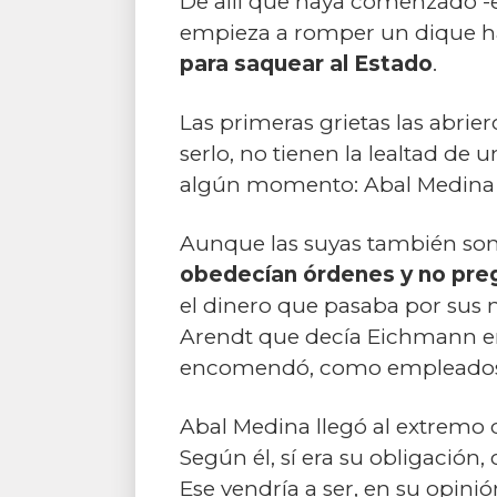
De allí que haya comenzado -e
empieza a romper un dique ha
para saquear al Estado
.
Las primeras grietas las abrie
serlo, no tienen la lealtad de
algún momento: Abal Medina en
Aunque las suyas también son 
obedecían órdenes y no pr
el dinero que pasaba por sus 
Arendt que decía Eichmann en 
encomendó, como empleados 
Abal Medina llegó al extremo d
Según él, sí era su obligación
Ese vendría a ser, en su opinió