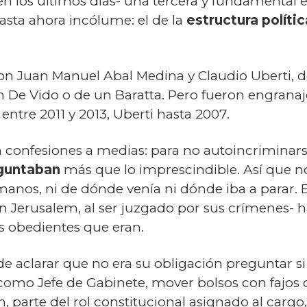
n los últimos días- una tercera y fundamental e
sta ahora incólume: el de la
estructura políti
ron Juan Manuel Abal Medina y Claudio Uberti, d
 un De Vido o de un Baratta. Pero fueron engrana
tre 2011 y 2013, Uberti hasta 2007.
confesiones a medias: para no autoincriminars
eguntaban
más que lo imprescindible. Así que 
manos, ni de dónde venía ni dónde iba a parar
Jerusalem, al ser juzgado por sus crímenes- ha
obedientes que eran.
e aclarar que no era su obligación preguntar si
, como Jefe de Gabinete, mover bolsos con fajos d
n, parte del rol constitucional asignado al cargo