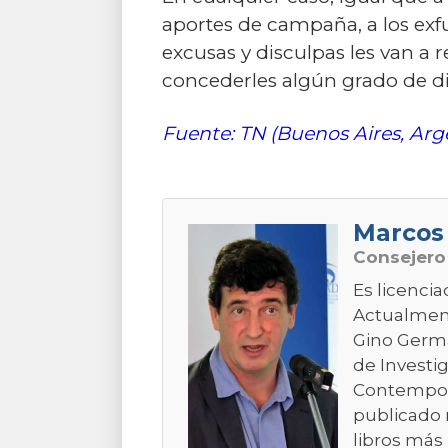
aportes de campaña, a los exfu
excusas y disculpas les van a r
concederles algún grado de di
Fuente: TN (Buenos Aires, Arg
Marcos
Consejer
Es licencia
Actualment
Gino Germa
de Investig
Contemporá
publicado 
libros más 