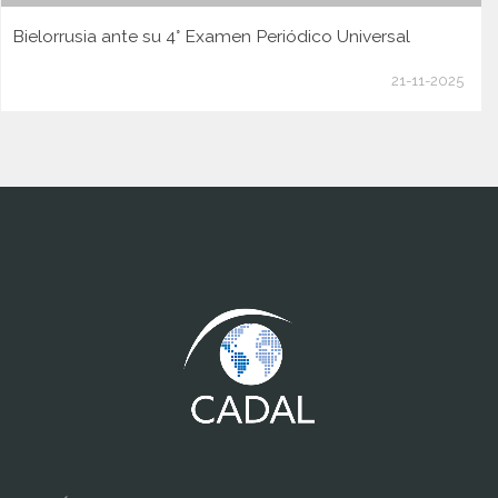
Bielorrusia ante su 4° Examen Periódico Universal
21-11-2025
www.cumcontrol.net