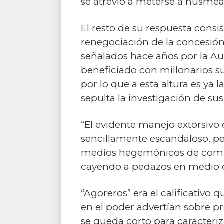
se atrevió a meterse a husmea
El resto de su respuesta consi
renegociación de la concesión
señalados hace años por la Au
beneficiado con millonarios s
por lo que a esta altura es ya
sepulta la investigación de su
“El evidente manejo extorsivo d
sencillamente escandaloso, per
medios hegemónicos de comuni
cayendo a pedazos en medio de
“Agoreros” era el calificativo 
en el poder advertían sobre p
se queda corto para caracteriz