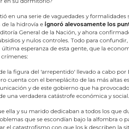
r en su dormitorio?
stió en una serie de vaguedades y formalidades 
 de la hidrovía e
ignoró alevosamente los punt
ditoría General de la Nación, y ahora confirmad
ubsidios y nulos controles. Todo para confundir
 la última esperanza de esta gente, que la econo
s crímenes:
e la figura del 'arrepentido' llevado a cabo por 
o cuenta con el beneplácito de las más altas esf
cación y de este gobierno que ha provocado q
 una verdadera catástrofe económica y social. 
que ella y su marido dedicaban a todos los que du
roblemas que se escondían bajo la alfombra o p
ar el catastrofismo con que los k describen la si