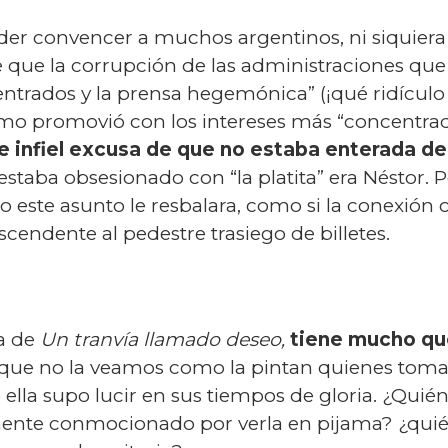
der convencer a muchos argentinos, ni siquier
 que la corrupción de las administraciones que
entrados y la prensa hegemónica” (¡qué ridículo 
mo promovió con los intereses más “concentrados
e infiel excusa de que no estaba enterada d
estaba obsesionado con “la platita” era Néstor.
 este asunto le resbalara, como si la conexión
ascendente al pedestre trasiego de billetes.
a de
Un tranvía llamado deseo,
tiene mucho que
que no la veamos como la pintan quienes toman
ella supo lucir en sus tiempos de gloria. ¿Quié
mente conmocionado por verla en pijama? ¿quién