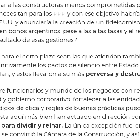
aldar a las constructoras menos comprometidas 
ecesitan para los PPP y con ese objetivo habrí
UU. y anunciaría la creación de un fideicomiso.
 bonos argentinos, pese a las altas tasas y el r
sultado de esas gestiones?
s para el corto plazo sean las que atiendan tam
itivamente los pactos de silencio entre Estado
an, y estos llevaron a su más
perversa y destr
tre funcionarios y mundo de los negocios con reg
d y gobierno corporativo, fortalecer a las entida
igos de ética y reglas de buenas prácticas pued
sta aquí más bien han actuado en dirección con
ara dividir y reinar.
La única excepción fue, en
 se convirtió la Cámara de la Construcción, y así