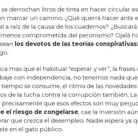
 derrochan litros de tinta en hacer circular estas
en marcar un camino. ¿Qué querrá hacer ante e
l a raíz de la causa de los cuadernos? ¿Buscará s
 menos comprometida del peronismo? Ojalá hubi
asean
los devotos de las teorías conspirativas
lgo.
ca más que el habitual “esperar y ver”, la frases 
rabaje con independencia, no tenemos nada que v
l tiempo se consume, el ritmo de las novedades e
s de la lucha contra la corrupción también. La 
s precisamente que esos efectos son muy perjudi
re el riesgo de congelarse
, cae la inversión a
erar que crezca el desempleo. Nadie espera ya 
te en el gato público.