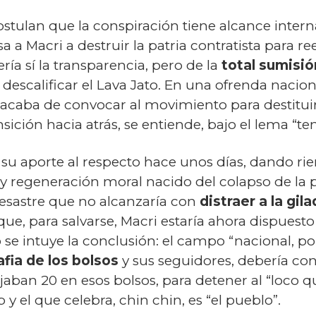
ostulan que la conspiración tiene alcance intern
a a Macri a destruir la patria contratista para r
ría sí la transparencia, pero de la
total sumisió
 descalificar el Lava Jato. En una ofrenda nacion
acaba de convocar al movimiento para destituir
sición hacia atrás, se entiende, bajo el lema “te
su aporte al respecto hace unos días, dando riend
 y regeneración moral nacido del colapso de la po
desastre que no alcanzaría con
distraer a la gil
 que, para salvarse, Macri estaría ahora dispuest
 se intuye la conclusión: el campo “nacional, p
fia de los bolsos
y sus seguidores, debería conv
ban 20 en esos bolsos, para detener al “loco qu
y el que celebra, chin chin, es “el pueblo”.