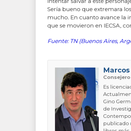
intentar salvar a este persona
Sería bueno que extremara los
mucho. En cuanto avance la in
que se movieron en IECSA, c
Fuente: TN (Buenos Aires, Arg
Marcos
Consejer
Es licencia
Actualment
Gino Germa
de Investig
Contemporá
publicado 
libros más 