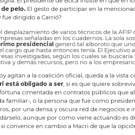
iglia. El presidente de Boca insiste en que en l
 de pelo.
El gesto de participar en la menciona
 fue dirigido a Carrió?
el desplazamiento de varios técnicos de la AFIP
resas señaladas en los cuadernos. La sola sos
primo presidencial
generó tal alboroto que uno
l cargo que hasta entonces tenía. El Ejecutivo 
resas investigadas, según los cuales se buscaría s
tiva y demás recursos, pero no a los empresarios
 agitan a la coalición oficial, queda a la vist
i está obligado a ser
, si es que quiere sobrevi
a fortuna cimentada en contratos públicos que a
ida familiar-, o la persona que fue como preside
os, por una densa y oscura red de negocios e in
dárselo, aunque por como viene actuando es difíc
 si convence en cambio a Macri de que la opción