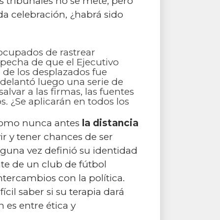
os tribunales no se mete, pero
da celebración, ¿habrá sido
 ocupados de rastrear
pecha de que el Ejecutivo
 de los desplazados fue
adelantó luego una serie de
alvar a las firmas, las fuentes
. ¿Se aplicarán en todos los
a como nunca antes
la distancia
vir y tener chances de ser
lguna vez definió su identidad
nte de un club de fútbol
tercambios con la política.
il saber si su terapia dará
 es entre ética y