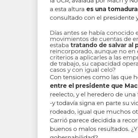
la UCR, avalada por Macri y Nos
a esta altura
es una tomadura
consultado con el presidente y
Días antes se había conocido 
movimientos de cuentas de emp
estaba
tratando de salvar al 
reincorporado, aunque no en e
criterios a aplicarles a las emp
de trabajo, su capacidad opera
casos y con igual celo?
Con tensiones como las que hoy
entre el presidente que Macr
reelecto, y el heredero de un
-y todavía signa en parte su v
rodeado, igual que muchos otr
Carrió parece decidida a recor
buenos o malos resultados. ¿Y
gobernabilidad?