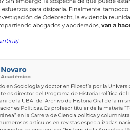
je? Sin embargo, la sospecha de que puede estar 
 esfuerzos para disiparla. Finalmente, tampoco
vestigación de Odebrecht, la evidencia reunida
ompartiendo abogados y apoderados,
van a hace
entina)
 Novaro
o Académico
do en Sociología y doctor en Filosofía por la Univer
e es director del Programa de Historia Política del 
ni de la UBA, del Archivo de Historia Oral de la mis
aciones Políticas. Es profesor titular de la materia “T
nea” en la Carrera de Ciencia política y columnista
numerosos artículos en revistas especializadas nacio
recientes se encuentran “Historia de la Argentina 1955