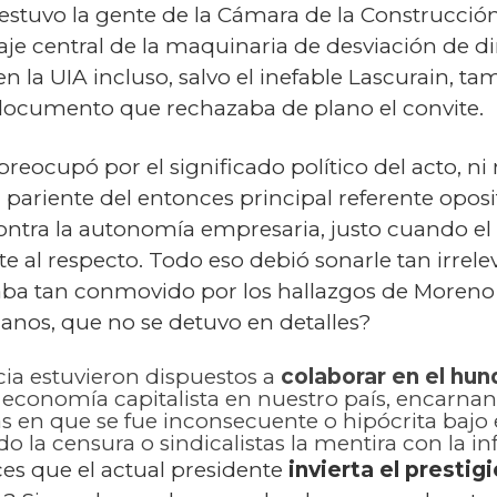
 estuvo la gente de la Cámara de la Construcci
e central de la maquinaria de desviación de di
en la UIA incluso, salvo el inefable Lascurain, ta
cumento que rechazaba de plano el convite.
 preocupó por el significado político del acto, 
pariente del entonces principal referente oposi
s contra la autonomía empresaria, justo cuando 
te al respecto. Todo eso debió sonarle tan irrel
taba tan conmovido por los hallazgos de Moreno
os, que no se detuvo en detalles?
ia estuvieron dispuestos a
colaborar en el hu
economía capitalista en nuestro país, encarna
 en que se fue inconsecuente o hipócrita bajo 
do la censura o sindicalistas la mentira con la in
es que el actual presidente
invierta el prestig