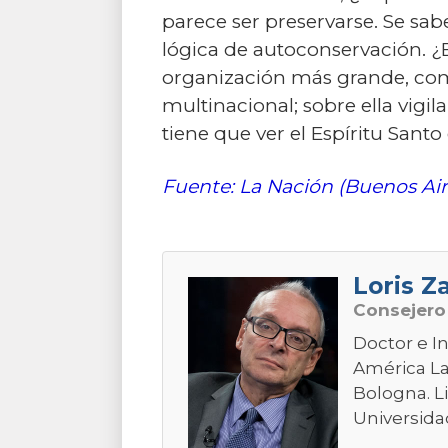
parece ser preservarse. Se sa
lógica de autoconservación. ¿E
organización más grande, com
multinacional; sobre ella vigil
tiene que ver el Espíritu San
Fuente: La Nación (Buenos Air
Loris Z
Consejer
Doctor e In
América La
Bologna. L
Universida