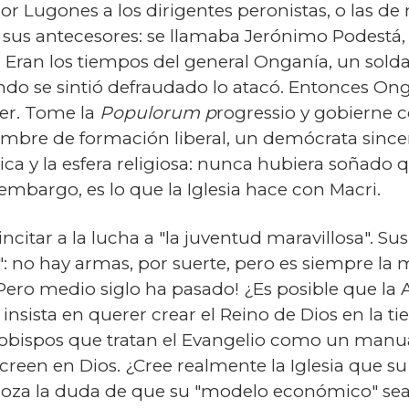
or Lugones a los dirigentes peronistas, o las d
e sus antecesores: se llamaba Jerónimo Podestá,
 Eran los tiempos del general Onganía, un solda
do se sintió defraudado lo atacó. Entonces Ong
cer. Tome la
Populorum p
rogressio y gobierne co
mbre de formación liberal, un demócrata sincer
tica y la esfera religiosa: nunca hubiera soñado 
mbargo, es lo que la Iglesia hace con Macri.
ncitar a la lucha a "la juventud maravillosa". 
: no hay armas, por suerte, pero es siempre la 
 ¡Pero medio siglo ha pasado! ¿Es posible que la
 insista en querer crear el Reino de Dios en la ti
obispos que tratan el Evangelio como un man
creen en Dios. ¿Cree realmente la Iglesia que su 
roza la duda de que su "modelo económico" sea l