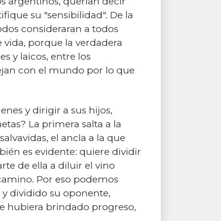
os argentinos, querían decir
fique su "sensibilidad". De la
todos consideraran a todos
e vida, porque la verdadera
s y laicos, entre los
ejan con el mundo por lo que
es y dirigir a sus hijos,
metas? La primera salta a la
alvavidas, el ancla a la que
ién es evidente: quiere dividir
e de ella a diluir el vino
io camino. Por eso podemos
 y dividido su oponente,
 le hubiera brindado progreso,