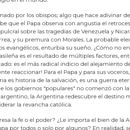
ado por los obispos; algo que hace adivinar det
abe que el Papa observa con angustia el retroce
sepulcral sobre las tragedias de Venezuela y N
rrea, y su premura con Morales. La probable ele
s evangélicos, enturbia su sueño. ¿Cómo no ent
rasileña es el resultado de múltiples factores, ent
icado: es el más radical indicio del alejamiento 
gente reaccionar! Para el Papa y para sus vocero
ria es historia de la salvación, es una guerra eter
 de los gobiernos "populares" no comenzó con la
a argentino, la Argentina redescubre el destino m
iderar la revancha católica.
resa la fe o el poder? ¿Le importa el bien de la A
cupa por todos o solo por algunos? En realidad, s