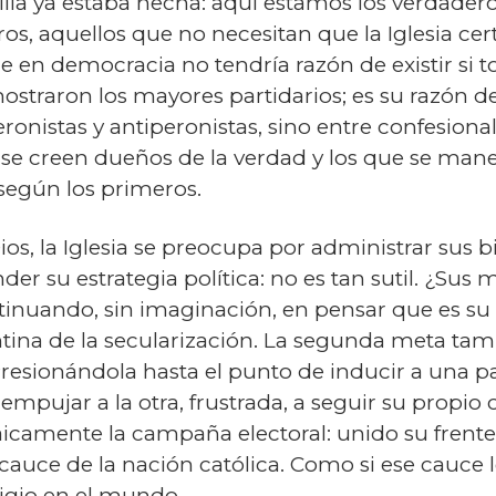
illa ya estaba hecha: aquí estamos los verdader
s, aquellos que no necesitan que la Iglesia certi
que en democracia no tendría razón de existir si 
ostraron los mayores partidarios; es su razón d
ronistas y antiperonistas, sino entre confesionale
 se creen dueños de la verdad y los que se man
 según los primeros.
, la Iglesia se preocupa por administrar sus bien
er su estrategia política: no es tan sutil. ¿Sus 
ntinuando, sin imaginación, en pensar que es su s
entina de la secularización. La segunda meta tamb
esionándola hasta el punto de inducir a una part
e empujar a la otra, frustrada, a seguir su prop
saicamente la campaña electoral: unido su frente
l cauce de la nación católica. Como si ese cauce
tigio en el mundo.