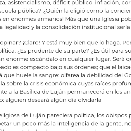
a, asistencialismo, déficit público, inflación, co
scuela pública? ¿Quién la eligió como la concie
 en enormes armarios! Más que una Iglesia pobr
a legalidad y la consolidación institucional sería
e opinar? ¡Claro! Y está muy bien que lo haga. Pe
lítica. ¿Es prudente de su parte? ¿Es útil para s
ían enorme escándalo en cualquier lugar. Será q
opado es compacto bajo sus órdenes; que el laic
que huele la sangre: olfatea la debilidad del Go
ula sobre la crisis económica cuyas raíces profu
ente a la Basílica de Luján permanecerá en los a
: alguien deseará algún día olvidarla.
ligiosa de Luján pareciera política, los obispos
etar un poco más la inteligencia de la gente, no