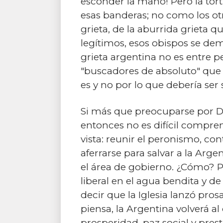
esconder la mano! Pero la tort
esas banderas; no como los otro
grieta, de la aburrida grieta 
legítimos, esos obispos se dem
grieta argentina no es entre pe
"buscadores de absoluto" que
es y no por lo que debería ser
Si más que preocuparse por Dios
entonces no es difícil comprend
vista: reunir el peronismo, co
aferrarse para salvar a la Arg
el área de gobierno. ¿Cómo? Pr
liberal en el agua bendita y d
decir que la Iglesia lanzó pro
piensa, la Argentina volverá a
prosperidad, paz social y pres