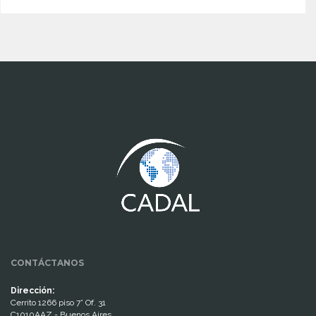
www.cumcontrol.net
CONTÁCTANOS
Dirección:
Cerrito 1266 piso 7° Of. 31
C1010AAZ - Buenos Aires