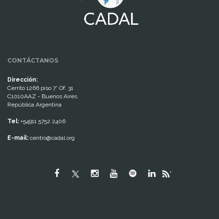
CONTÁCTANOS
Dirección:
Cerrito 1266 piso 7° Of. 31
C1010AAZ - Buenos Aires
República Argentina
Tel:
+54911 5752 2406
E-mail:
centro@cadal.org
"